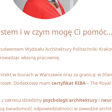
estem i w czym mogę Ci pomóc..
bsolwentem Wydziału Architektury Politechniki Krako
prowadząc własną pracownię.
ekt w biurach w Warszawie oraz za granicą: w Irland
jektowe. Dodatkowo mam
certyfikat RIBA
– The Royal I
 z zakresu dziedziny
psychologii architektury
i
neur
zą świadomość odpowiedzialności w zawodzie archite