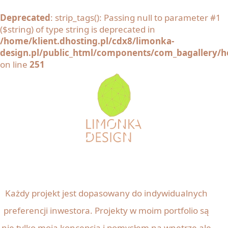
Deprecated
: strip_tags(): Passing null to parameter #1
($string) of type string is deprecated in
/home/klient.dhosting.pl/cdx8/limonka-
design.pl/public_html/components/com_bagallery/he
on line
251
Każdy projekt jest dopasowany do indywidualnych
preferencji inwestora. Projekty w moim portfolio są
nie tylko moją koncepcją i pomysłem na wnętrze ale