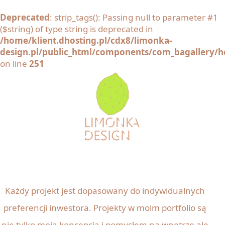
Deprecated
: strip_tags(): Passing null to parameter #1
($string) of type string is deprecated in
/home/klient.dhosting.pl/cdx8/limonka-
design.pl/public_html/components/com_bagallery/he
on line
251
Każdy projekt jest dopasowany do indywidualnych
preferencji inwestora. Projekty w moim portfolio są
nie tylko moją koncepcją i pomysłem na wnętrze ale