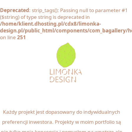
Deprecated
: strip_tags(): Passing null to parameter #1
($string) of type string is deprecated in
/home/klient.dhosting.pl/cdx8/limonka-
design.pl/public_html/components/com_bagallery/he
on line
251
Każdy projekt jest dopasowany do indywidualnych
preferencji inwestora. Projekty w moim portfolio są
nie tylko moją koncepcją i pomysłem na wnętrze ale