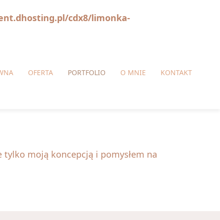
ent.dhosting.pl/cdx8/limonka-
WNA
OFERTA
PORTFOLIO
O MNIE
KONTAKT
ie tylko moją koncepcją i pomysłem na