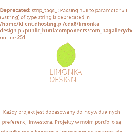
Deprecated
: strip_tags(): Passing null to parameter #1
($string) of type string is deprecated in
/home/klient.dhosting.pl/cdx8/limonka-
design.pl/public_html/components/com_bagallery/he
on line
251
Każdy projekt jest dopasowany do indywidualnych
preferencji inwestora. Projekty w moim portfolio są
nie tylko moją koncepcją i pomysłem na wnętrze ale